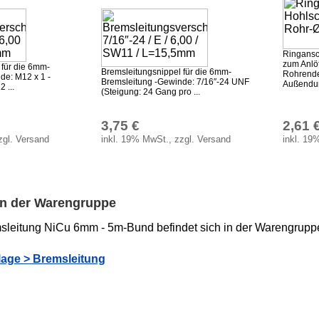
Ringansc
zum Anlö
 für die 6mm-
Bremsleitungsnippel für die 6mm-
Rohrende
de: M12 x 1 -
Bremsleitung -Gewinde: 7/16″-24 UNF
Außendur
 ...
(Steigung: 24 Gang pro ...
3,75 €
2,61 
zgl. Versand
inkl. 19% MwSt., zzgl. Versand
inkl. 19
 in der Warengruppe
sleitung NiCu 6mm - 5m-Bund befindet sich in der Warengrupp
age > Bremsleitung