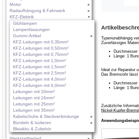
Motor
Radaufhängung & Fahrwerk
KFZ-Elektrik
Glühlampen
Artikelbeschr
Lampenfassungen
Gummi-Artikel
Typenunabhängig ver
KFZ-Leitungen mit 0,35mm²
Zuverlässiges Materia
KFZ-Leitungen mit 0,50mm²
Durchmesser 
KFZ-Leitungen mit 0,75mm²
Länge: 1 Bund
KFZ-Leitungen mit 1,0mm²
KFZ-Leitungen mit 1,5mm²
Ideal zur Reparatur u
KFZ-Leitungen mit 2,5mm²
Das Bremsrohr lässt 
KFZ-Leitungen mit 4,0mm²
Durchmesser 
KFZ-Leitungen mit 6,0mm²
Länge: 1 Bund
Leitungen mit 10mm²
Leitungen mit 16mm²
Leitungen mit 25mm²
Zusätzliche Informati
Leitungen mit 35mm²
Nickel-Kupfer-Bremsl
Kabelschuhe & Steckverbindunge
Anwendungsbeispie
Bündeln & Isolieren
Bleiakku & Zubehör
Werkstattbedarf