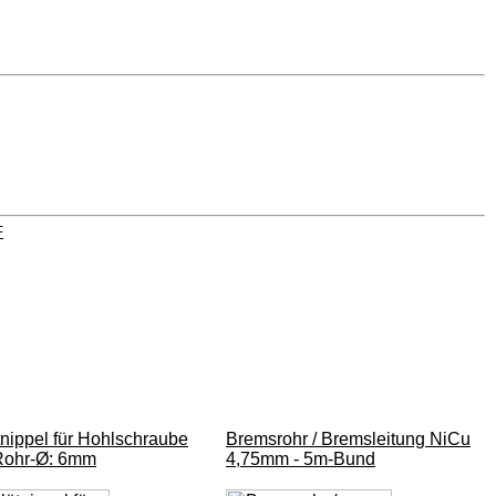
F
tnippel für Hohlschraube
Bremsrohr / Bremsleitung NiCu
Rohr-Ø: 6mm
4,75mm - 5m-Bund