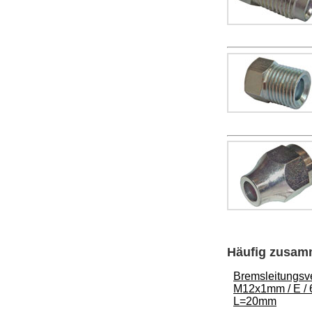
Häufig zusamm
Bremsleitungsv
M12x1mm / E / 
L=20mm