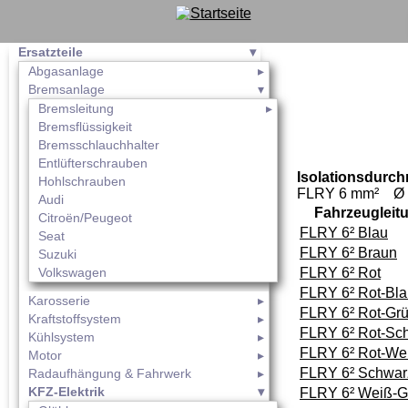
Ersatzteile
Abgasanlage
Bremsanlage
Bremsleitung
Bremsflüssigkeit
Bremsschlauchhalter
Entlüfterschrauben
Isolationsdurc
Hohlschrauben
FLRY 6 mm² 
Audi
Fahrzeugleit
Citroën/Peugeot
FLRY 6² Blau
Seat
FLRY 6² Braun
Suzuki
Volkswagen
FLRY 6² Rot
FLRY 6² Rot-Bl
Karosserie
FLRY 6² Rot-Gr
Kraftstoffsystem
FLRY 6² Rot-Sc
Kühlsystem
FLRY 6² Rot-We
Motor
FLRY 6² Schwar
Radaufhängung & Fahrwerk
KFZ-Elektrik
FLRY 6² Weiß-G