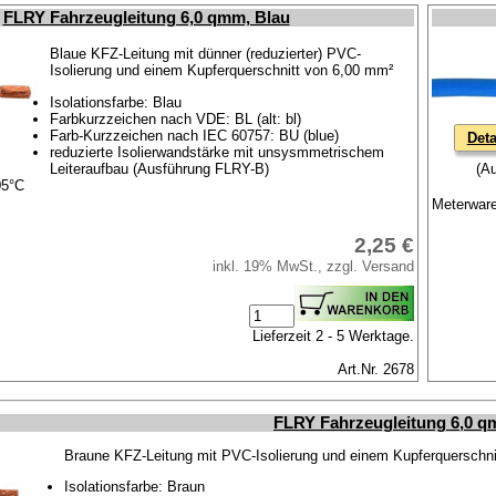
FLRY Fahrzeugleitung 6,0 qmm, Blau
Blaue KFZ-Leitung mit dünner (reduzierter) PVC-
Isolierung und einem Kupferquerschnitt von 6,00 mm²
Isolationsfarbe: Blau
Farbkurzzeichen nach VDE: BL (alt: bl)
Farb-Kurzzeichen nach IEC 60757: BU (blue)
Deta
reduzierte Isolierwandstärke mit unsysmmetrischem
Leiteraufbau (Ausführung FLRY-B)
(Au
05°C
Meterware
2,25 €
inkl. 19% MwSt., zzgl. Versand
Lieferzeit 2 - 5 Werktage.
Art.Nr. 2678
FLRY Fahrzeugleitung 6,0 q
Braune KFZ-Leitung mit PVC-Isolierung und einem Kupferquerschni
Isolationsfarbe: Braun