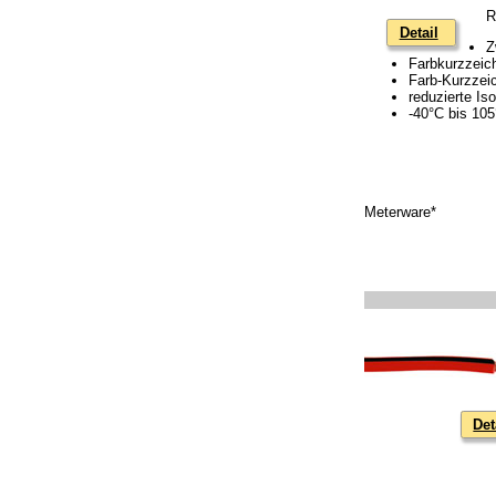
R
Detail
Z
Farbkurzzeich
Farb-Kurzzei
reduzierte I
-40°C bis 10
Meterware*
Det