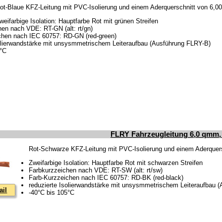
ot-Blaue KFZ-Leitung mit PVC-Isolierung und einem Aderquerschnitt von 6,0
weifarbige Isolation: Hauptfarbe Rot mit grünen Streifen
en nach VDE: RT-GN (alt: rt/gn)
chen nach IEC 60757: RD-GN (red-green)
solierwandstärke mit unsysmmetrischem Leiteraufbau (Ausführung FLRY-B)
5°C
FLRY Fahrzeugleitung 6,0 qmm,
Rot-Schwarze KFZ-Leitung mit PVC-Isolierung und einem Aderquer
Zweifarbige Isolation: Hauptfarbe Rot mit schwarzen Streifen
Farbkurzzeichen nach VDE: RT-SW (alt: rt/sw)
Farb-Kurzzeichen nach IEC 60757: RD-BK (red-black)
reduzierte Isolierwandstärke mit unsysmmetrischem Leiteraufbau 
ail
-40°C bis 105°C