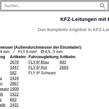
KFZ-Leitungen mit
Das komplette Angebot in KFZ-Le
hmesser (Außendurchmesser der Einzelader):
Ø 4 mm /
FLY 6 mm² Ø 4,5...5 mm
ung
Artikelnr.
Fahrzeugleitung
Artikelnr.
2678
FLY 6² Blau
693
1447
FLY 6² Rot
2683
582
FLY 6² Schwarz
au
2424
ün
2867
hwarz
1909
iß
1522
z
692
elb
2431