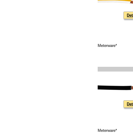
Det
Meterware*
Det
Meterware*