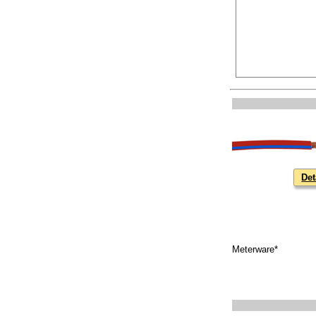
Det
Meterware*