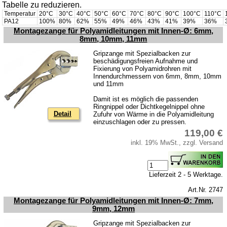
Tabelle zu reduzieren.
Temperatur
20°C
30°C
40°C
50°C
60°C
70°C
80°C
90°C
100°C
110°C
PA12
100%
80%
62%
55%
49%
46%
43%
41%
39%
36%
Montagezange für Polyamidleitungen mit Innen-Ø: 6mm,
8mm, 10mm, 11mm
Gripzange mit Spezialbacken zur
beschädigungsfreien Aufnahme und
Fixierung von Polyamidrohren mit
Innendurchmessern von 6mm, 8mm, 10mm
und 11mm
Damit ist es möglich die passenden
Ringnippel oder Dichtkegelnippel ohne
Detail
Zufuhr von Wärme in die Polyamidleitung
einzuschlagen oder zu pressen.
119,00 €
inkl. 19% MwSt., zzgl. Versand
Lieferzeit 2 - 5 Werktage.
Art.Nr. 2747
Montagezange für Polyamidleitungen mit Innen-Ø: 7mm,
9mm, 12mm
Gripzange mit Spezialbacken zur