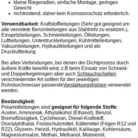
kleine Biegeradien, einfache Montage, geringes
Gewicht
nichtrostend, daher kein Korrosionschutz erforderlich.
Verwendbarkeit:
Kraftstoffleitungen (Sehr gut geeignet um
alte verostete Benzinleitungen aus Stahlrohr zu ersetzen.),
Einspritzleitungen, Schmierleitungen, Ölleitungen,
Luftleitungen, Unterdruckleitungen, Kühlmittelleitungen,
Vakuumleitungen, Hydraulikleitungen und als
Druckluftleitung.
Bei allen Verbindungen, bei denen der Dichtprozess durch
äußere Kräfte bewirkt wird, z.B beim Einsatz von Schneid-
und Doppelkegelringen aber auch
Schlauchschellen
verschiedenster Art sollten für den jeweiligen
Rohrdurchmesser passende
Verstärkungshülsen
verwendet
werden.
Beständigkeit:
Polamidleitungen sind
geeignet für folgende Stoffe
:
Aceton, Ammoniak, Äthylalkohol (Ethanol), Benzol,
Bremsflüssigkeit, Cyclohexan, Diesel-Kraftstoff,
Dioctylphthalat, Frostschutzmittel, Kältemittel (Frigen R12 und
R22), Glyzerin, Heizöl, Hydrauliköl, Kalilauge, Kohlensäure,
Magnesiumsalze, Methan, Methanol, Motorenöl,