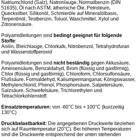
Natriumchlorid (Salz), Natronlauge, Normalbenzin (DIN
51635), Öl nach ASTM, ätherische Öle, Petroleum,
Quecksilber, Silikonöl, Schmieröle auf Mineralölbasis,
Terpentinöl, Testbenzin, Toluol, Waschmittel, Xylol und
Zitronensäure.
Polyamidleitungen sind
bedingt geeignet für folgende
Stoffe
:
Anilin, Bleichlauge, Chlorkalk, Nitrobenzol, Tetrahydrofuran
und Wasserstoffperoxid
Polyamidleitungen sind
nicht beständig
gegen Akkusäure,
Ameisensäure, Benzaldahyd, Brom (flüssig und gasförmig),
Chlor (flüssig und gasförmig), Chloroform, Chlorsulfonsäure,
Flußsäure, Formaldehyd, Kaliumpermanganat, Königswasser,
Methylenchlorid, Phenol, Phosphorsäure, Salpetersäure,
Salzsäure, Schwefelsäure, Trichlorethylen und
Tetrachlorkohlenstoff.
Einsatztemperaturen:
von -60°C bis + 100°C (kurzzeitig
130°C)
Druckbelastbarkeit:
Die angegebenen Druckwerte beziehen
sich auf Raumtemperatur (20°C). Bei höheren Temperaturen
sind die Druckwerte entsprechend der unten stehenden