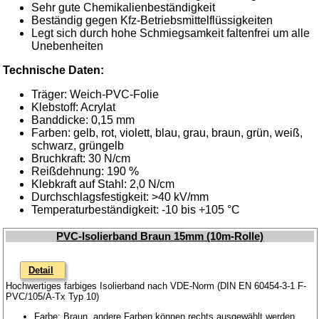
Sehr gute Chemikalienbeständigkeit
Beständig gegen Kfz-Betriebsmittelflüssigkeiten
Legt sich durch hohe Schmiegsamkeit faltenfrei um alle
Unebenheiten
Technische Daten:
Träger: Weich-PVC-Folie
Klebstoff: Acrylat
Banddicke: 0,15 mm
Farben: gelb, rot, violett, blau, grau, braun, grün, weiß,
schwarz, grüngelb
Bruchkraft: 30 N/cm
Reißdehnung: 190 %
Klebkraft auf Stahl: 2,0 N/cm
Durchschlagsfestigkeit: >40 kV/mm
Temperaturbeständigkeit: -10 bis +105 °C
PVC-Isolierband Braun 15mm (10m-Rolle)
Detail
Hochwertiges farbiges Isolierband nach VDE-Norm (DIN EN 60454-3-1 F-
PVC/105/A-Tx Typ 10)
Farbe: Braun, andere Farben können rechts ausgewählt werden