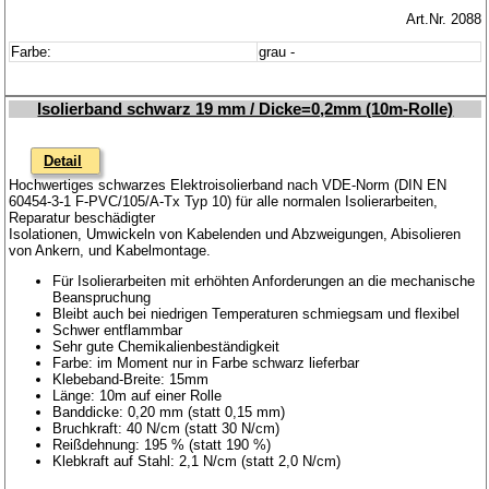
Art.Nr. 2088
Farbe:
grau -
Isolierband schwarz 19 mm / Dicke=0,2mm (10m-Rolle)
Detail
Hochwertiges schwarzes Elektroisolierband nach VDE-Norm (DIN EN
60454-3-1 F-PVC/105/A-Tx Typ 10) für alle normalen Isolierarbeiten,
Reparatur beschädigter
Isolationen, Umwickeln von Kabelenden und Abzweigungen, Abisolieren
von Ankern, und Kabelmontage.
Für Isolierarbeiten mit erhöhten Anforderungen an die mechanische
Beanspruchung
Bleibt auch bei niedrigen Temperaturen schmiegsam und flexibel
Schwer entflammbar
Sehr gute Chemikalienbeständigkeit
Farbe: im Moment nur in Farbe schwarz lieferbar
Klebeband-Breite: 15mm
Länge: 10m auf einer Rolle
Banddicke: 0,20 mm (statt 0,15 mm)
Bruchkraft: 40 N/cm (statt 30 N/cm)
Reißdehnung: 195 % (statt 190 %)
Klebkraft auf Stahl: 2,1 N/cm (statt 2,0 N/cm)