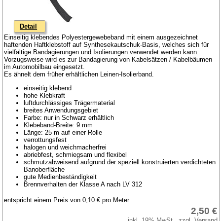
Detail
Einseitig klebendes Polyestergewebeband mit einem ausgezeichnet
haftenden Haftklebstoff auf Synthesekautschuk-Basis, welches sich für
vielfältige Bandagierungen und Isolierungen verwendet werden kann.
Vorzugsweise wird es zur Bandagierung von Kabelsätzen / Kabelbäumen
im Automobilbau eingesetzt.
Es ähnelt dem früher erhältlichen Leinen-Isolierband.
einseitig klebend
hohe Klebkraft
luftdurchlässiges Trägermaterial
breites Anwendungsgebiet
Farbe: nur in Schwarz erhältlich
Klebeband-Breite: 9 mm
Länge: 25 m auf einer Rolle
verrottungsfest
halogen und weichmacherfrei
abriebfest, schmiegsam und flexibel
schmutzabweisend aufgrund der speziell konstruierten verdichteten
Banoberfläche
gute Medienbeständigkeit
Brennverhalten der Klasse A nach LV 312
entspricht einem Preis von 0,10 € pro Meter
2,50 €
inkl. 19% MwSt., zzgl. Versand