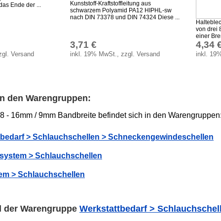
Kunststoff-Kraftstoffleitung aus
das Ende der ...
schwarzem Polyamid PA12 HIPHL-sw
nach DIN 73378 und DIN 74324 Diese ...
Halteblec
von drei 
einer Br
3,71 €
4,34 
zgl. Versand
inkl. 19% MwSt., zzgl. Versand
inkl. 19
 in den Warengruppen:
8 - 16mm / 9mm Bandbreite befindet sich in den Warengruppen
tbedarf > Schlauchschellen > Schneckengewindeschellen
fsystem > Schlauchschellen
em > Schlauchschellen
el der Warengruppe
Werkstattbedarf > Schlauchsche