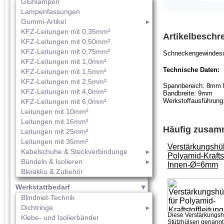
Glühlampen
Lampenfassungen
Gummi-Artikel
KFZ-Leitungen mit 0,35mm²
Artikelbeschr
KFZ-Leitungen mit 0,50mm²
KFZ-Leitungen mit 0,75mm²
Schneckengewindesch
KFZ-Leitungen mit 1,0mm²
Technische Daten:
KFZ-Leitungen mit 1,5mm²
KFZ-Leitungen mit 2,5mm²
Spannbereich: 8mm
KFZ-Leitungen mit 4,0mm²
Bandbreite: 9mm
Werkstoffausführung
KFZ-Leitungen mit 6,0mm²
Leitungen mit 10mm²
Leitungen mit 16mm²
Häufig zusamm
Leitungen mit 25mm²
Leitungen mit 35mm²
Verstärkungshül
Kabelschuhe & Steckverbindunge
Polyamid-Kraftst
Bündeln & Isolieren
Innen-Ø=6mm
Bleiakku & Zubehör
Werkstattbedarf
Blindniet-Technik
Dichtringe
Diese Verstärkungsh
Klebe- und Isolierbänder
Stützhülsen genannt