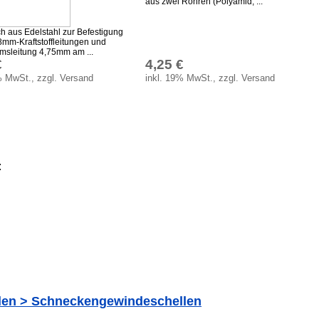
aus zwei Rohren (Polyamid, ...
h aus Edelstahl zur Befestigung
8mm-Kraftstoffleitungen und
emsleitung 4,75mm am ...
€
4,25 €
% MwSt., zzgl. Versand
inkl. 19% MwSt., zzgl. Versand
:
llen > Schneckengewindeschellen