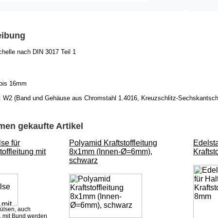
eibung
elle nach DIN 3017 Teil 1
 bis 16mm
: W2 (Band und Gehäuse aus Chromstahl 1.4016, Kreuzschlitz-Sechskantschr
en gekaufte Artikel
se für
Polyamid Kraftstoffleitung
Edelsta
offleitung mit
8x1mm (Innen-Ø=6mm),
Kraftst
schwarz
ülsen, auch
, mit Bund werden