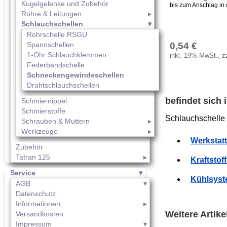
Kugelgelenke und Zubehör
bis zum Anschlag in 
Rohre & Leitungen
Schlauchschellen
Rohrschelle RSGU
Spannschellen
0,54 €
1-Ohr Schlauchklemmen
inkl. 19% MwSt., z
Federbandschelle
Schneckengewindeschellen
Drahtschlauchschellen
befindet sich
Schmiernippel
Schmierstoffe
Schlauchschelle 
Schrauben & Muttern
Werkzeuge
Werkstat
Zubehör
Tatran 125
Kraftstof
Service
Kühlsyst
AGB
Datenschutz
Informationen
Weitere Artik
Versandkosten
Impressum