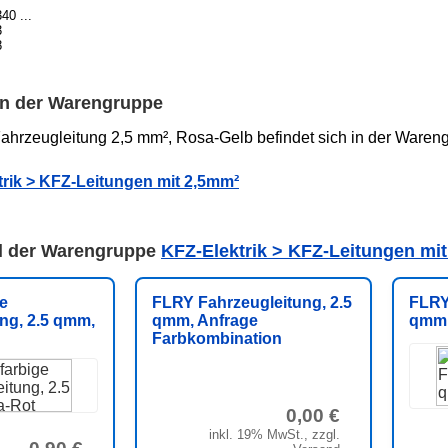
40 ...
3
8
 in der Warengruppe
ahrzeugleitung 2,5 mm², Rosa-Gelb befindet sich in der Waren
rik > KFZ-Leitungen mit 2,5mm²
el der Warengruppe
KFZ-Elektrik > KFZ-Leitungen mi
e
FLRY Fahrzeugleitung, 2.5
FLRY
ng, 2.5 qmm,
qmm, Anfrage
qmm,
Farbkombination
0,00 €
inkl. 19% MwSt., zzgl.