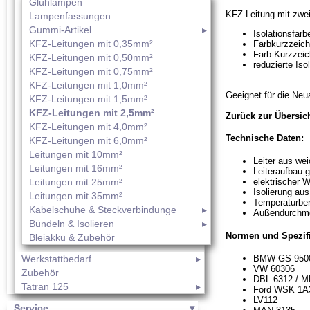
Glühlampen
KFZ-Leitung mit zwei
Lampenfassungen
Gummi-Artikel
Isolationsfarb
KFZ-Leitungen mit 0,35mm²
Farbkurzzeich
Farb-Kurzzeic
KFZ-Leitungen mit 0,50mm²
reduzierte Is
KFZ-Leitungen mit 0,75mm²
KFZ-Leitungen mit 1,0mm²
Geeignet für die Ne
KFZ-Leitungen mit 1,5mm²
KFZ-Leitungen mit 2,5mm²
Zurück zur Übersic
KFZ-Leitungen mit 4,0mm²
Technische Daten:
KFZ-Leitungen mit 6,0mm²
Leitungen mit 10mm²
Leiter aus we
Leitungen mit 16mm²
Leiteraufbau
Leitungen mit 25mm²
elektrischer 
Isolierung au
Leitungen mit 35mm²
Temperaturber
Kabelschuhe & Steckverbindunge
Außendurchme
Bündeln & Isolieren
Normen und Spezif
Bleiakku & Zubehör
BMW GS 950
Werkstattbedarf
VW 60306
Zubehör
DBL 6312 / M
Tatran 125
Ford WSK 1A
LV112
Service