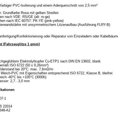
farbiger PVC-Isolierung und einem Aderquerschnitt von 2,5 mm²
e: Grundfarbe Rosa mit gelben Streifen
en nach VDE: RS/GE (alt: rs-ge)
hen nach IEC 60757: PK-YE (pink-yellow)
olierwandstärke mit unsymmetrischem Litzenaufbau (Ausführung FLRY-B)
uanfertigung/Konfektionierung oder Reparatur von Einzeladern oder Kabelbäu
ht (Fahrzeuglitze 1 qmm)
ichgeglühtem Elektrolytkupfer Cu-ETP1 nach DIN EN 13602, blank
 gemäß ISO 6722 (50 x 0,26mm²)
Widerstand bei 20°C: max. 7,6mΩ/m
s Weich-PVC mit Eigenschaften entsprechend ISO 6722, Klasse B, bleifrei
eich -40°C bis +105°C (3000h)
sser: 2,7...3,0 mm
ikationen
07-1
B 22014
348-A2