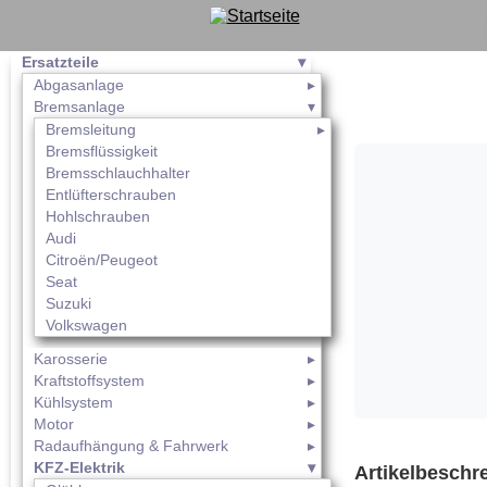
Ersatzteile
Abgasanlage
Bremsanlage
Bremsleitung
Bremsflüssigkeit
Bremsschlauchhalter
Entlüfterschrauben
Hohlschrauben
Audi
Citroën/Peugeot
Seat
Suzuki
Volkswagen
Karosserie
Kraftstoffsystem
Kühlsystem
Motor
Radaufhängung & Fahrwerk
KFZ-Elektrik
Artikelbeschr