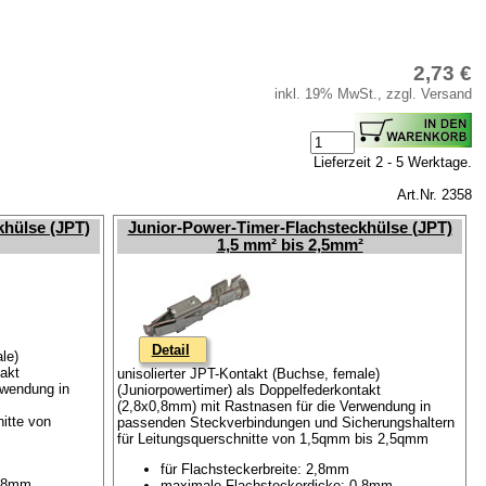
2,73 €
inkl. 19% MwSt., zzgl. Versand
Lieferzeit 2 - 5 Werktage.
Art.Nr. 2358
khülse (JPT)
Junior-Power-Timer-Flachsteckhülse (JPT)
1,5 mm² bis 2,5mm²
Detail
le)
takt
unisolierter JPT-Kontakt (Buchse, female)
rwendung in
(Juniorpowertimer) als Doppelfederkontakt
(2,8x0,8mm) mit Rastnasen für die Verwendung in
itte von
passenden Steckverbindungen und Sicherungshaltern
für Leitungsquerschnitte von 1,5qmm bis 2,5qmm
für Flachsteckerbreite: 2,8mm
0,8mm
maximale Flachsteckerdicke: 0,8mm