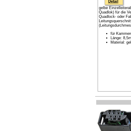
Detail
gelbe Einzelleiter
Quadlok) für die 
Quadlock- oder Fa
Leitungsquerschni
(Leitungsdurchme
für Kammer
Länge: 8,5
Material: g