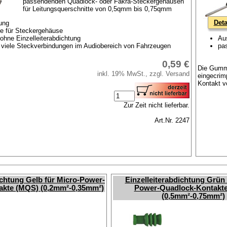
passendenden Quadlock- oder Fakra-Steckergehäusen
für Leitungsquerschnitte von 0,5qmm bis 0,75qmm
Deta
rung
e für Steckergehäuse
ohne Einzelleiterabdichtung
Au
 viele Steckverbindungen im Audiobereich von Fahrzeugen
pa
0,59 €
Die Gummi
inkl. 19% MwSt., zzgl. Versand
eingecri
Kontakt v
Zur Zeit nicht lieferbar.
Art.Nr. 2247
ichtung Gelb für Micro-Power-
Einzelleiterabdichtung Grün 
akte (MQS) (0,2mm²-0,35mm²)
Power-Quadlock-Kontakt
(0,5mm²-0,75mm²)