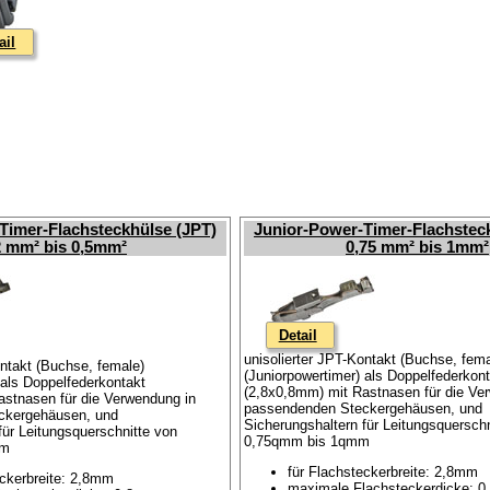
ail
Timer-Flachsteckhülse (JPT)
Junior-Power-Timer-Flachstec
2 mm² bis 0,5mm²
0,75 mm² bis 1mm²
Detail
unisolierter JPT-Kontakt (Buchse, fema
ontakt (Buchse, female)
(Juniorpowertimer) als Doppelfederkon
 als Doppelfederkontakt
(2,8x0,8mm) mit Rastnasen für die Ve
astnasen für die Verwendung in
passendenden Steckergehäusen, und
ckergehäusen, und
Sicherungshaltern für Leitungsquerschn
für Leitungsquerschnitte von
0,75qmm bis 1qmm
mm
für Flachsteckerbreite: 2,8mm
eckerbreite: 2,8mm
maximale Flachsteckerdicke: 