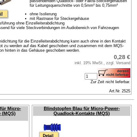
passendenden Quadlock- oder Fakra-Steckergehäusen
für Leitungsquerschnitte von 0,5mm² bis 0,75mm²
il
ohne Isolierung
mit Rastnase für Steckergehäuse
sführung ohne Einzelleiterabdichtung
ssend für viele Steckverbindungen im Audiobereich von Fahrzeugen
dichtung für die Einzelleiterabdichtung kann auch ohne in den Kontakt
mpt zu werden auf das Kabel geschoben und zusammen mit dem MQS-
on hinten in das Gehäuse geschoben werden.
0,28 €
inkl. 19% MwSt., zzgl. Versand
Zur Zeit nicht lieferbar.
Art.Nr. 2525
für Micro-
Blindstopfen Blau für Micro-Power-
e (MQS)
Quadlock-Kontakte (MQS)
Detail