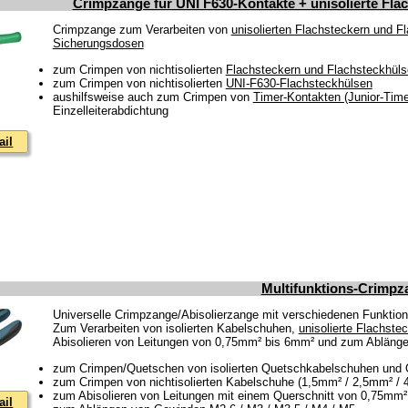
Crimpzange für UNI F630-Kontakte + unisolierte Fla
Crimpzange zum Verarbeiten von
unisolierten Flachsteckern und F
Sicherungsdosen
zum Crimpen von nichtisolierten
Flachsteckern und Flachsteckhüls
zum Crimpen von nichtisolierten
UNI-F630-Flachsteckhülsen
aushilfsweise auch zum Crimpen von
Timer-Kontakten (Junior-Time
Einzelleiterabdichtung
ail
Multifunktions-Crimpz
Universelle Crimpzange/Abisolierzange mit verschiedenen Funktio
Zum Verarbeiten von isolierten Kabelschuhen,
unisolierte Flachste
Abisolieren von Leitungen von 0,75mm² bis 6mm² und zum Ablänge
zum Crimpen/Quetschen von isolierten Quetschkabelschuhen und Qu
zum Crimpen von nichtisolierten Kabelschuhe (1,5mm² / 2,5mm² / 
zum Abisolieren von Leitungen mit einem Querschnitt von 0,75mm
ail