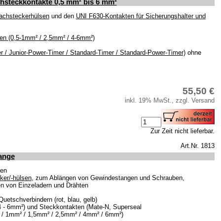
chsteckkontakte 0,5 mm² bis 6 mm²
lachsteckerhülsen
und den
UNI F630-Kontakten für Sicherungshalter und
en (0,5-1mm² / 2,5mm² / 4-6mm²)
r / Junior-Power-Timer / Standard-Timer / Standard-Power-Timer)
ohne
55,50 €
inkl. 19% MwSt., zzgl. Versand
Zur Zeit nicht lieferbar.
Art.Nr. 1813
ange
nen
cker/-hülsen
, zum Ablängen von Gewindestangen und Schrauben,
n von Einzeladern und Drähten
etschverbindern (rot, blau, gelb)
4 - 6mm²) und Steckkontakten (Mate-N, Superseal
² / 1mm² / 1,5mm² / 2,5mm² / 4mm² / 6mm²)