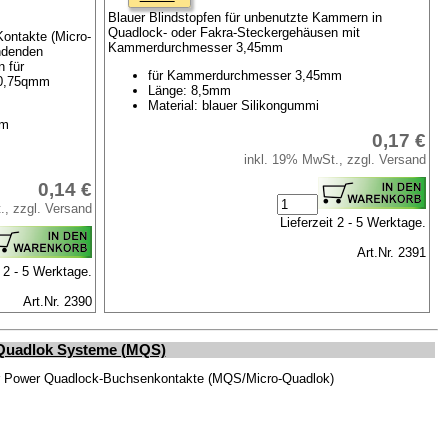
Blauer Blindstopfen für unbenutzte Kammern in
Quadlock- oder Fakra-Steckergehäusen mit
Kontakte (Micro-
Kammerdurchmesser 3,45mm
ndenden
 für
für Kammerdurchmesser 3,45mm
 0,75qmm
Länge: 8,5mm
Material: blauer Silikongummi
mm
0,17 €
inkl. 19% MwSt., zzgl. Versand
0,14 €
., zzgl. Versand
Lieferzeit 2 - 5 Werktage.
Art.Nr. 2391
t 2 - 5 Werktage.
Art.Nr. 2390
 Quadlok Systeme (MQS)
er Power Quadlock-Buchsenkontakte (MQS/Micro-Quadlok)