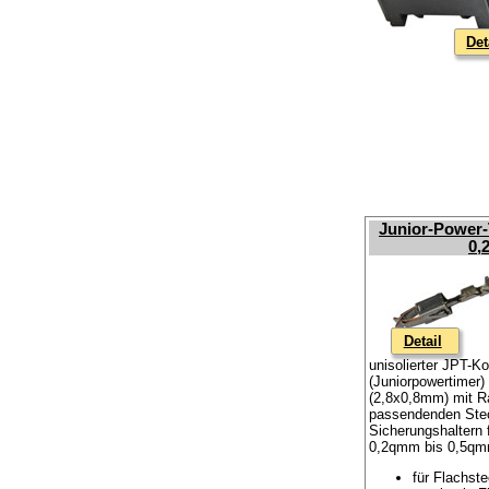
Det
Junior-Power-
0,
Detail
unisolierter JPT-K
(Juniorpowertimer)
(2,8x0,8mm) mit R
passendenden Ste
Sicherungshaltern 
0,2qmm bis 0,5q
für Flachst