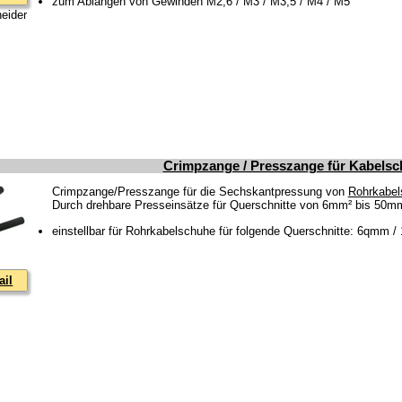
zum Ablängen von Gewinden M2,6 / M3 / M3,5 / M4 / M5
eider
Crimpzange / Presszange für Kabels
Crimpzange/Presszange für die Sechskantpressung von
Rohrkabel
Durch drehbare Presseinsätze für Querschnitte von 6mm² bis 50m
einstellbar für Rohrkabelschuhe für folgende Querschnitte: 6q
ail