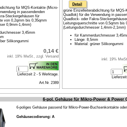
Detail
abdichtung für MQS-Kontakte (Micro-
grüne Einzelleiterabdichtung für MQS-
Verwendung in passendenden
Quadlok) für die Verwendung in passe
kra-Steckergehäusen für
Quadlock- oder Fakra-Steckergehäusen
tte von 0,2qmm bis 0,35qmm
Leitungsquerschnitte von 0,5qmm bis
sser 0,9mm-1,4mm)
(Leitungsdurchmesser 1,4mm-2,1mm)
durchmesser 3,45mm
für Kammerdurchmesser 3,45
mm
Länge: 8,5mm
elber Silikongummi
Material: grüner Silikongummi
0,14 €
inkl. 19% MwSt., zzgl. Versand
inkl. 19% MwSt
Lieferzeit 2 - 5 Werktage.
Lieferzei
Art.Nr. 2389
6-pol. Gehäuse für Mikro-Power & Power
6-poliges Gehäuse passend für Mikro-Power-Buchsenkontakte od
Gehäusecodierung: A