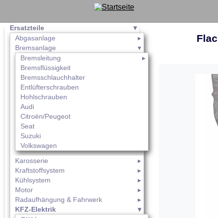
Ersatzteile
Flac
Abgasanlage
Bremsanlage
Bremsleitung
Bremsflüssigkeit
Bremsschlauchhalter
Entlüfterschrauben
Hohlschrauben
Audi
Citroën/Peugeot
Seat
Suzuki
Volkswagen
Karosserie
Kraftstoffsystem
Kühlsystem
Motor
Radaufhängung & Fahrwerk
KFZ-Elektrik