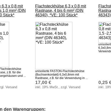
 6,3 x 0,8 mit
Flachsteckhülse 6,3 x 0,8 mit
Flachst
s 1,0 mm² (DIN
Rastnase, 4 bis 6 mm² (DIN
Rastna
0 Stück*
46340), *VE: 100 Stück*
46343)
unisolie
6,3x0,8mm
Verwendun
Flachsteckhülse
unisolierte FASTON-Flachsteckhülse
se, z.B. für die
(Buchsenkontakt) 6,3x0,8mm mit
ergehäusen und ...
Rastnase, z.B. für die Verwendung in ...
17,00 €
0,25 
zgl. Versand
inkl. 19% MwSt., zzgl. Versand
inkl. 19
 in den Warengruppen: