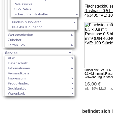
Relaissockel
Flachsteckhülse
KFZ-Relais
Rastnase 0,5 bi
Sicherungen & -halter
46340), *VE: 10
Bündeln & Isolieren
Bleiakku & Zubehör
Werkstattbedarf
Zubehör
Tatran 125
Service
AGB
Datenschutz
Informationen
unisolierte FASTON-
Versandkosten
6,3x0,8mm mit Rastna
Verwendung in Steck
Impressum
16,00 €
Produktindex
Suchfunktion
inkl. 19% MwSt., z
Warenkorb
befindet sich