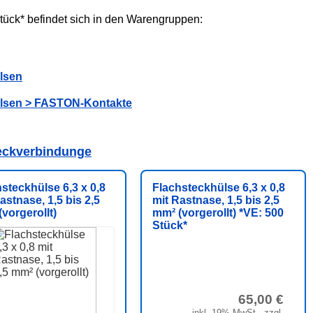
Stück* befindet sich in den Warengruppen:
lsen
hülsen > FASTON-Kontakte
teckverbindunge
steckhülse 6,3 x 0,8
Flachsteckhülse 6,3 x 0,8
astnase, 1,5 bis 2,5
mit Rastnase, 1,5 bis 2,5
vorgerollt)
mm² (vorgerollt) *VE: 500
Stück*
65,00 €
inkl. 19% MwSt., zzgl.