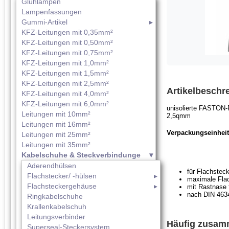
Glühlampen
Lampenfassungen
Gummi-Artikel
KFZ-Leitungen mit 0,35mm²
KFZ-Leitungen mit 0,50mm²
KFZ-Leitungen mit 0,75mm²
KFZ-Leitungen mit 1,0mm²
KFZ-Leitungen mit 1,5mm²
KFZ-Leitungen mit 2,5mm²
Artikelbeschr
KFZ-Leitungen mit 4,0mm²
KFZ-Leitungen mit 6,0mm²
unisolierte FASTON-
Leitungen mit 10mm²
2,5qmm
Leitungen mit 16mm²
Verpackungseinheit
Leitungen mit 25mm²
Leitungen mit 35mm²
Kabelschuhe & Steckverbindunge
Aderendhülsen
für Flachstec
Flachstecker/ -hülsen
maximale Fla
Flachsteckergehäuse
mit Rastnase 
nach DIN 463
Ringkabelschuhe
Krallenkabelschuh
Leitungsverbinder
Häufig zusamm
Superseal-Steckersystem