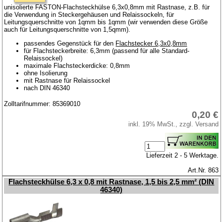
unisolierte FASTON-Flachsteckhülse 6,3x0,8mm mit Rastnase, z.B. für
die Verwendung in Steckergehäusen und Relaissockeln, für
Leitungsquerschnitte von 1qmm bis 1qmm (wir verwenden diese Größe
auch für Leitungsquerschnitte von 1,5qmm).
passendes Gegenstück für den
Flachstecker 6,3x0,8mm
für Flachsteckerbreite: 6,3mm (passend für alle Standard-
Relaissockel)
maximale Flachsteckerdicke: 0,8mm
ohne Isolierung
mit Rastnase für Relaissockel
nach DIN 46340
Zolltarifnummer: 85369010
0,20 €
inkl. 19% MwSt., zzgl. Versand
Lieferzeit 2 - 5 Werktage.
Art.Nr. 863
Flachsteckhülse 6,3 x 0,8 mit Rastnase, 1,5 bis 2,5 mm² (DIN
46340)