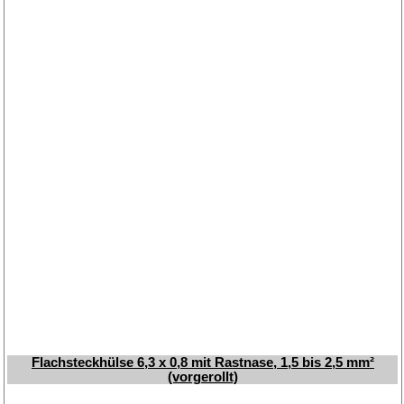
Flachsteckhülse 6,3 x 0,8 mit Rastnase, 1,5 bis 2,5 mm²
(vorgerollt)