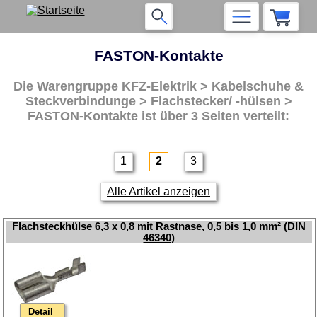
FASTON-Kontakte
Die Warengruppe
KFZ-Elektrik > Kabelschuhe &
Steckverbindunge > Flachstecker/ -hülsen >
FASTON-Kontakte
ist über 3 Seiten verteilt:
1
2
3
Alle Artikel anzeigen
Flachsteckhülse 6,3 x 0,8 mit Rastnase, 0,5 bis 1,0 mm² (DIN
46340)
Detail