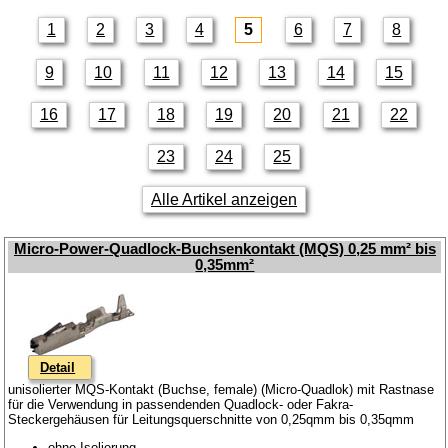
1
2
3
4
5
6
7
8
9
10
11
12
13
14
15
16
17
18
19
20
21
22
23
24
25
Alle Artikel anzeigen
Micro-Power-Quadlock-Buchsenkontakt (MQS) 0,25 mm² bis
0,35mm²
Detail
unisolierter MQS-Kontakt (Buchse, female) (Micro-Quadlok) mit Rastnase
für die Verwendung in passendenden Quadlock- oder Fakra-
Steckergehäusen für Leitungsquerschnitte von 0,25qmm bis 0,35qmm
ohne Isolierung