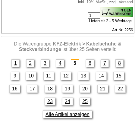
inkl. 19% MwSt., zzgl. Versand
Lieferzeit 2 - 5 Werktage.
Art.Nr. 2256
Die Warengruppe
KFZ-Elektrik > Kabelschuhe &
Steckverbindunge
ist über 25 Seiten verteilt:
1
2
3
4
5
6
7
8
9
10
11
12
13
14
15
16
17
18
19
20
21
22
23
24
25
Alle Artikel anzeigen