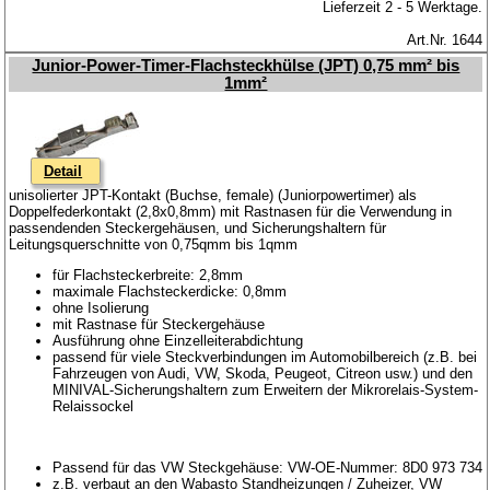
Lieferzeit 2 - 5 Werktage.
Art.Nr. 1644
Junior-Power-Timer-Flachsteckhülse (JPT) 0,75 mm² bis
1mm²
Detail
unisolierter JPT-Kontakt (Buchse, female) (Juniorpowertimer) als
Doppelfederkontakt (2,8x0,8mm) mit Rastnasen für die Verwendung in
passendenden Steckergehäusen, und Sicherungshaltern für
Leitungsquerschnitte von 0,75qmm bis 1qmm
für Flachsteckerbreite: 2,8mm
maximale Flachsteckerdicke: 0,8mm
ohne Isolierung
mit Rastnase für Steckergehäuse
Ausführung ohne Einzelleiterabdichtung
passend für viele Steckverbindungen im Automobilbereich (z.B. bei
Fahrzeugen von Audi, VW, Skoda, Peugeot, Citreon usw.) und den
MINIVAL-Sicherungshaltern zum Erweitern der Mikrorelais-System-
Relaissockel
Passend für das VW Steckgehäuse: VW-OE-Nummer: 8D0 973 734
z.B. verbaut an den Wabasto Standheizungen / Zuheizer, VW