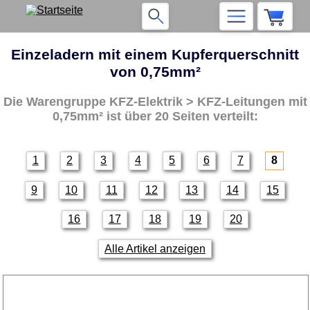
Einzeladern mit einem Kupferquerschnitt
von 0,75mm²
Die Warengruppe
KFZ-Elektrik > KFZ-Leitungen mit
0,75mm²
ist über 20 Seiten verteilt:
1
2
3
4
5
6
7
8
9
10
11
12
13
14
15
16
17
18
19
20
Alle Artikel anzeigen