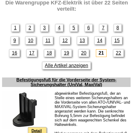
Die Warengruppe
KFZ-Elektrik
ist über 22 Seiten
verteilt:
1
2
3
4
5
6
7
8
9
10
11
12
13
14
15
16
17
18
19
20
21
22
Alle Artikel anzeigen
Befestigungsfuß für die Vorderseite der System-
Sicherungshalter (UniVal, MaxiVal)
abgewinkelter Befestigungsfuß, der an
Stelle eines weiteren Sicherungshalters an
die Vorderseite von allen ATO-/UNIVAL- und
MAXIVAL-System-Sicherungshalter
angerastet werden kann. Die senkrechte
Bohrung 5,5mm zur Befestigung befindet
sich auf dem waagerechten Schenkel des
Haltewinkels.
Detail