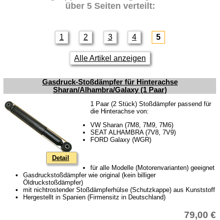
über 5 Seiten verteilt:
1
2
3
4
5
Alle Artikel anzeigen
Gasdruck-Stoßdämpfer für Hinterachse
Sharan/Alhambra/Galaxy (1 Paar)
1 Paar (2 Stück) Stoßdämpfer passend für
die Hinterachse von:
VW Sharan (7M8, 7M9, 7M6)
SEAT ALHAMBRA (7V8, 7V9)
FORD Galaxy (WGR)
Detail
für alle Modelle (Motorenvarianten) geeignet
Gasdruckstoßdämpfer wie original (kein billiger
Öldruckstoßdämpfer)
mit nichtrostender Stoßdämpferhülse (Schutzkappe) aus Kunststoff
Hergestellt in Spanien (Firmensitz in Deutschland)
79,00 €