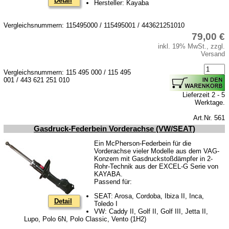
Detail
Hersteller: Kayaba
Vergleichsnummern: 115495000 / 115495001 / 443621251010
79,00 €
inkl. 19% MwSt., zzgl.
Versand
Vergleichsnummern: 115 495 000 / 115 495
001 / 443 621 251 010
Lieferzeit 2 - 5
Werktage.
Art.Nr. 561
Gasdruck-Federbein Vorderachse (VW/SEAT)
Ein McPherson-Federbein für die
Vorderachse vieler Modelle aus dem VAG-
Konzern mit Gasdruckstoßdämpfer in 2-
Rohr-Technik aus der EXCEL-G Serie von
KAYABA.
Passend für:
SEAT: Arosa, Cordoba, Ibiza II, Inca,
Detail
Toledo I
VW: Caddy II, Golf II, Golf III, Jetta II,
Lupo, Polo 6N, Polo Classic, Vento (1H2)