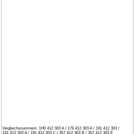
Vergleichsnummern: 1H0 412 303 A / 176 412 303 A / 191 412 303 /
191 412 303 A / 191 412 303 C / 357 412 303 B / 357 412 303 E