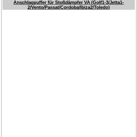
Anschlagpuffer für Stoßdämpfer VA (Golf1-3/Jetta1-
2/Vento/Passat/Cordoba/Ibiza2/Toledo)