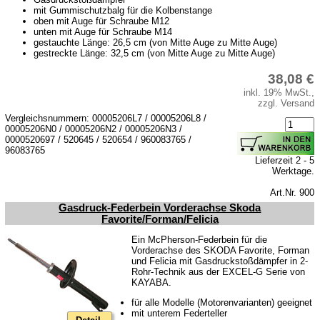
mit Gummischutzbalg für die Kolbenstange
oben mit Auge für Schraube M12
unten mit Auge für Schraube M14
gestauchte Länge: 26,5 cm (von Mitte Auge zu Mitte Auge)
gestreckte Länge: 32,5 cm (von Mitte Auge zu Mitte Auge)
38,08 €
inkl. 19% MwSt.,
zzgl. Versand
Vergleichsnummern: 00005206L7 / 00005206L8 /
00005206N0 / 00005206N2 / 00005206N3 /
0000520697 / 520645 / 520654 / 960083765 /
96083765
Lieferzeit 2 - 5
Werktage.
Art.Nr. 900
Gasdruck-Federbein Vorderachse Skoda
Favorite/Forman/Felicia
Ein McPherson-Federbein für die
Vorderachse des SKODA Favorite, Forman
und Felicia mit Gasdruckstoßdämpfer in 2-
Rohr-Technik aus der EXCEL-G Serie von
KAYABA.
für alle Modelle (Motorenvarianten) geeignet
mit unterem Federteller