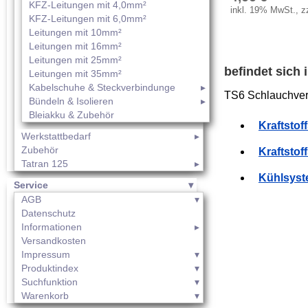
KFZ-Leitungen mit 4,0mm²
inkl. 19% MwSt., z
KFZ-Leitungen mit 6,0mm²
Leitungen mit 10mm²
Leitungen mit 16mm²
Leitungen mit 25mm²
befindet sich
Leitungen mit 35mm²
Kabelschuhe & Steckverbindunge
TS6 Schlauchverb
Bündeln & Isolieren
Bleiakku & Zubehör
Kraftstof
Werkstattbedarf
Zubehör
Kraftstof
Tatran 125
Kühlsyst
Service
AGB
Datenschutz
Informationen
Versandkosten
Impressum
Produktindex
Suchfunktion
Warenkorb