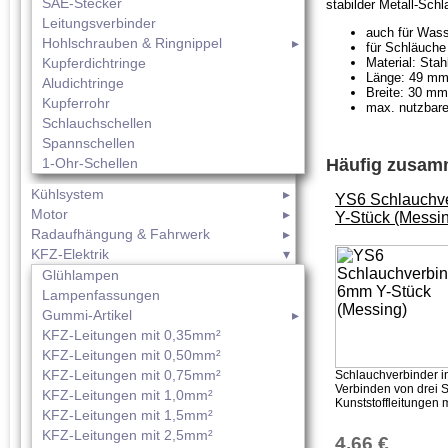
SAE-Stecker
stabilder Metall-Sc
Leitungsverbinder
auch für Wass
Hohlschrauben & Ringnippel
für Schläuch
Kupferdichtringe
Material: Stah
Länge: 49 m
Aludichtringe
Breite: 30 mm
Kupferrohr
max. nutzbar
Schlauchschellen
Spannschellen
1-Ohr-Schellen
Häufig zusamm
Kühlsystem
YS6 Schlauchv
Motor
Y-Stück (Messi
Radaufhängung & Fahrwerk
KFZ-Elektrik
Glühlampen
Lampenfassungen
Gummi-Artikel
KFZ-Leitungen mit 0,35mm²
KFZ-Leitungen mit 0,50mm²
KFZ-Leitungen mit 0,75mm²
Schlauchverbinder i
Verbinden von drei 
KFZ-Leitungen mit 1,0mm²
Kunststoffleitungen m
KFZ-Leitungen mit 1,5mm²
KFZ-Leitungen mit 2,5mm²
4,66 €