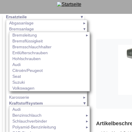
Ersatzteile
Abgasanlage
Bremsanlage
Bremsleitung
Bremsflüssigkeit
Bremsschlauchhalter
Entlüfterschrauben
Hohlschrauben
Audi
Citroën/Peugeot
Seat
Suzuki
Volkswagen
Karosserie
Kraftstoffsystem
Audi
Benzinschlauch
Schlauchverbinder
Artikelbeschr
Polyamid-Benzinleitung