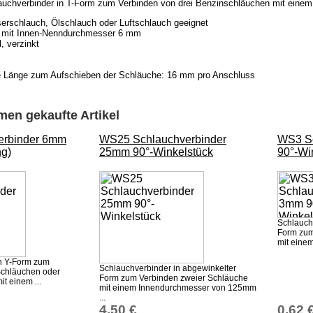
hlauchverbinder in T-Form zum Verbinden von drei Benzinschläuchen mit ein
erschlauch, Ölschlauch oder Luftschlauch geeignet
e mit Innen-Nenndurchmesser 6 mm
l, verzinkt
m
e Länge zum Aufschieben der Schläuche: 16 mm pro Anschluss
en gekaufte Artikel
erbinder 6mm
WS25 Schlauchverbinder
WS3 Sc
ng)
25mm 90°-Winkelstück
90°-Wi
Schlauch
Form zum
mit eine
n Y-Form zum
Schlauchverbinder in abgewinkelter
Schläuchen oder
Form zum Verbinden zweier Schläuche
it einem ...
mit einem Innendurchmesser von 125mm
...
4,50 €
0,62 