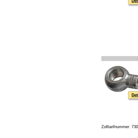
Det
Det
Zolltarifnummer: 73