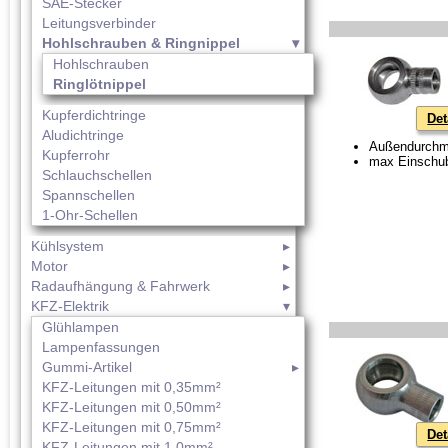
SAE-Stecker
Leitungsverbinder
Hohlschrauben & Ringnippel
Hohlschrauben
Ringlötnippel
Kupferdichtringe
Det
Aludichtringe
Außendurchm
Kupferrohr
max Einschub
Schlauchschellen
Spannschellen
1-Ohr-Schellen
Kühlsystem
Motor
Radaufhängung & Fahrwerk
KFZ-Elektrik
Glühlampen
Lampenfassungen
Gummi-Artikel
KFZ-Leitungen mit 0,35mm²
KFZ-Leitungen mit 0,50mm²
KFZ-Leitungen mit 0,75mm²
Det
KFZ-Leitungen mit 1,0mm²