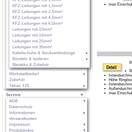
max Einschub
KFZ-Leitungen mit 1,5mm²
KFZ-Leitungen mit 2,5mm²
KFZ-Leitungen mit 4,0mm²
KFZ-Leitungen mit 6,0mm²
Leitungen mit 10mm²
Leitungen mit 16mm²
Leitungen mit 25mm²
Leitungen mit 35mm²
Kabelschuhe & Steckverbindunge
Bündeln & Isolieren
R
Bleiakku & Zubehör
Detail
R
Werkstattbedarf
Innendurchme
Zubehör
Höhe Ringös
Innendurchme
Tatran 125
Außendurchm
max Einschub
Service
AGB
Datenschutz
Informationen
Versandkosten
Impressum
Produktindex