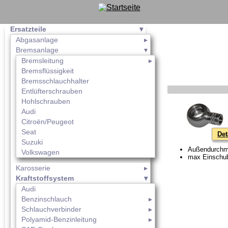
Ersatzteile
Abgasanlage
Bremsanlage
Bremsleitung
Bremsflüssigkeit
Bremsschlauchhalter
Entlüfterschrauben
Hohlschrauben
Audi
Citroën/Peugeot
Seat
Det
Suzuki
Außendurchm
Volkswagen
max Einschub
Karosserie
Kraftstoffsystem
Audi
Benzinschlauch
Schlauchverbinder
Polyamid-Benzinleitung