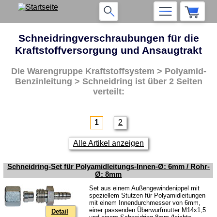
Schneidringverschraubungen für die
Kraftstoffversorgung und Ansaugtrakt
Die Warengruppe
Kraftstoffsystem > Polyamid-
Benzinleitung > Schneidring
ist über 2 Seiten
verteilt:
1
2
Alle Artikel anzeigen
Schneidring-Set für Polyamidleitungs-Innen-Ø: 6mm / Rohr-
Ø: 8mm
Set aus einem Außengewindenippel mit
speziellem Stutzen für Polyamidleitungen
mit einem Innendurchmesser von 6mm,
einer passenden Überwurfmutter M14x1,5
Detail