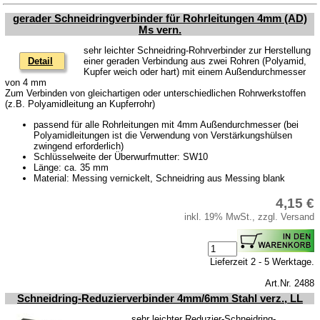
gerader Schneidringverbinder für Rohrleitungen 4mm (AD)
Ms vern.
sehr leichter Schneidring-Rohrverbinder zur Herstellung
Detail
einer geraden Verbindung aus zwei Rohren (Polyamid,
Kupfer weich oder hart) mit einem Außendurchmesser
von 4 mm
Zum Verbinden von gleichartigen oder unterschiedlichen Rohrwerkstoffen
(z.B. Polyamidleitung an Kupferrohr)
passend für alle Rohrleitungen mit 4mm Außendurchmesser (bei
Polyamidleitungen ist die Verwendung von Verstärkungshülsen
zwingend erforderlich)
Schlüsselweite der Überwurfmutter: SW10
Länge: ca. 35 mm
Material: Messing vernickelt, Schneidring aus Messing blank
4,15 €
inkl. 19% MwSt., zzgl. Versand
Lieferzeit 2 - 5 Werktage.
Art.Nr. 2488
Schneidring-Reduzierverbinder 4mm/6mm Stahl verz., LL
sehr leichter Reduzier-Schneidring-