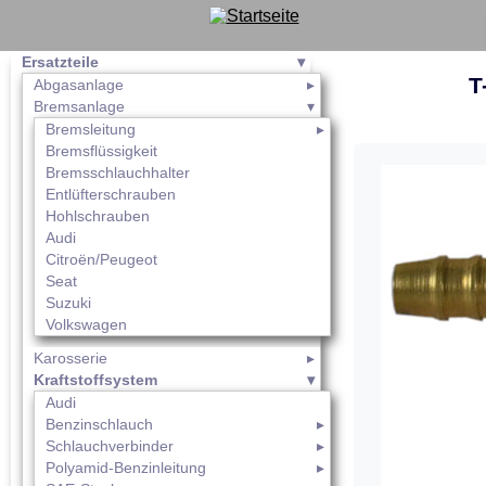
Ersatzteile
T
Abgasanlage
Bremsanlage
Bremsleitung
Bremsflüssigkeit
Bremsschlauchhalter
Entlüfterschrauben
Hohlschrauben
Audi
Citroën/Peugeot
Seat
Suzuki
Volkswagen
Karosserie
Kraftstoffsystem
Audi
Benzinschlauch
Schlauchverbinder
Polyamid-Benzinleitung