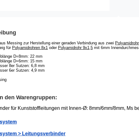
eibung
aus Messing zur Herstellung einer geraden Verbindung aus zwei
Polyamidroh
ig für
Polyamidrohren 8x1
oder
Polyamidrohr 9x1,5
mit 6mm Innendurchmess
ieblänge D=8mm: 22 mm
ieblänge D=6mm: 15 mm
sser 8er Sutzen: 6,8 mm
sser 6er Sutzen: 4,9 mm
m
sing
 in den Warengruppen:
nder für Kunststoffleitungen mit Innen-Ø: 8mm/6mm/8mm, Ms be
fsystem
fsystem > Leitungsverbinder