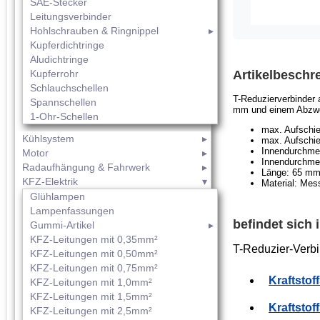
SAE-Stecker
Leitungsverbinder
Hohlschrauben & Ringnippel
Kupferdichtringe
Aludichtringe
Kupferrohr
Artikelbeschr
Schlauchschellen
T-Reduzierverbinder 
Spannschellen
mm und einem Abzwe
1-Ohr-Schellen
max. Aufsch
Kühlsystem
max. Aufsch
Innendurchme
Motor
Innendurchme
Radaufhängung & Fahrwerk
Länge: 65 m
KFZ-Elektrik
Material: Mes
Glühlampen
Lampenfassungen
befindet sich
Gummi-Artikel
KFZ-Leitungen mit 0,35mm²
T-Reduzier-Verbi
KFZ-Leitungen mit 0,50mm²
KFZ-Leitungen mit 0,75mm²
Kraftstof
KFZ-Leitungen mit 1,0mm²
KFZ-Leitungen mit 1,5mm²
Kraftstof
KFZ-Leitungen mit 2,5mm²