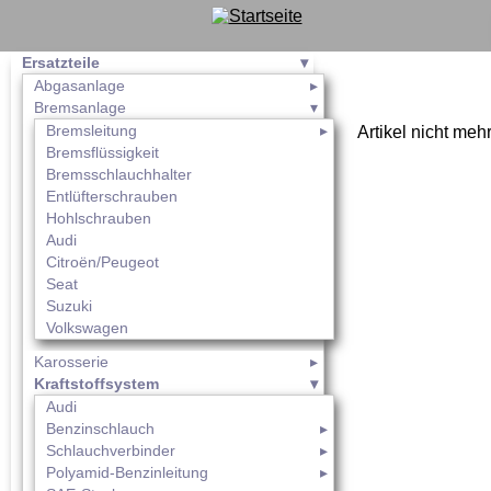
Ersatzteile
Abgasanlage
Bremsanlage
Bremsleitung
Artikel nicht meh
Bremsflüssigkeit
Bremsschlauchhalter
Entlüfterschrauben
Hohlschrauben
Audi
Citroën/Peugeot
Seat
Suzuki
Volkswagen
Karosserie
Kraftstoffsystem
Audi
Benzinschlauch
Schlauchverbinder
Polyamid-Benzinleitung