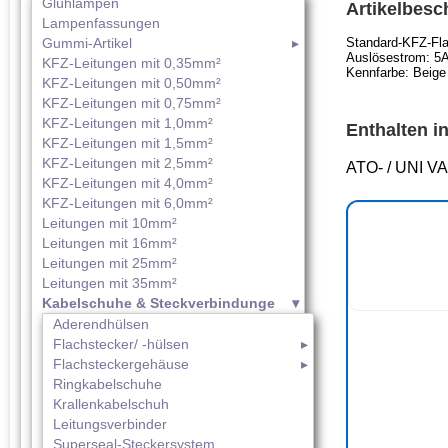
Glühlampen
Artikelbesc
Lampenfassungen
Gummi-Artikel
Standard-KFZ-Fl
Auslösestrom: 5
KFZ-Leitungen mit 0,35mm²
Kennfarbe: Beige
KFZ-Leitungen mit 0,50mm²
KFZ-Leitungen mit 0,75mm²
KFZ-Leitungen mit 1,0mm²
Enthalten in
KFZ-Leitungen mit 1,5mm²
KFZ-Leitungen mit 2,5mm²
ATO- / UNI VAL
KFZ-Leitungen mit 4,0mm²
KFZ-Leitungen mit 6,0mm²
Leitungen mit 10mm²
Leitungen mit 16mm²
Leitungen mit 25mm²
Leitungen mit 35mm²
Kabelschuhe & Steckverbindunge
Aderendhülsen
Flachstecker/ -hülsen
Flachsteckergehäuse
Ringkabelschuhe
Krallenkabelschuh
Leitungsverbinder
Superseal-Steckersystem