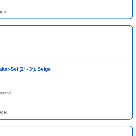
age.
r-Set (2² - 3²), Beige
ersand
age.