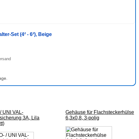
r-Set (4² - 6²), Beige
ersand
age.
/ UNI VAL-
Gehäuse für Flachsteckerhülse
sicherung 3A, Lila
6,3x0,8, 3-polig
tt)