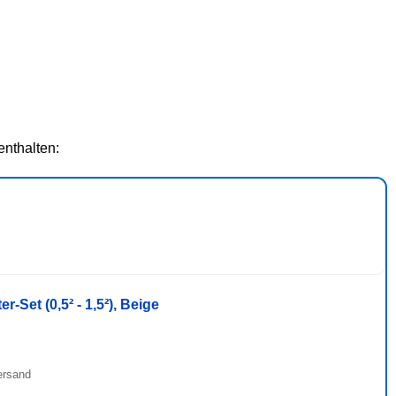
enthalten:
Set (0,5² - 1,5²), Beige
ersand