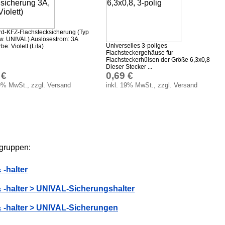
rd-KFZ-Flachstecksicherung (Typ
w. UNIVAL) Auslösestrom: 3A
Universelles 3-poliges
e: Violett (Lila)
Flachsteckergehäuse für
Flachsteckerhülsen der Größe 6,3x0,8
Dieser Stecker ...
 €
0,69 €
19% MwSt., zzgl. Versand
inkl. 19% MwSt., zzgl. Versand
ngruppen:
-halter
 -halter > UNIVAL-Sicherungshalter
 -halter > UNIVAL-Sicherungen