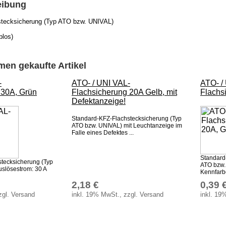
eibung
stecksicherung (Typ ATO bzw. UNIVAL)
blos)
en gekaufte Artikel
-
ATO- / UNI VAL-
ATO- /
 30A, Grün
Flachsicherung 20A Gelb, mit
Flachs
Defektanzeige!
Standard-KFZ-Flachstecksicherung (Typ
ATO bzw. UNIVAL) mit Leuchtanzeige im
Falle eines Defektes ...
Standard
tecksicherung (Typ
ATO bzw.
slösestrom: 30 A
Kennfarb
2,18 €
0,39 
zgl. Versand
inkl. 19% MwSt., zzgl. Versand
inkl. 19