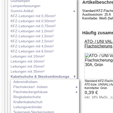
Glühlampen
Artikelbeschr
Lampenfassungen
Gummi-Artikel
Standard-KFZ-Flach
Auslösestrom: 25 A
KFZ-Leitungen mit 0,35mm²
Kennfarbe: Weiß (far
KFZ-Leitungen mit 0,50mm²
KFZ-Leitungen mit 0,75mm²
KFZ-Leitungen mit 1,0mm²
Häufig zusamm
KFZ-Leitungen mit 1,5mm²
KFZ-Leitungen mit 2,5mm²
ATO- / UNI VAL
Flachsicherung
KFZ-Leitungen mit 4,0mm²
KFZ-Leitungen mit 6,0mm²
Leitungen mit 10mm²
Leitungen mit 16mm²
Leitungen mit 25mm²
Leitungen mit 35mm²
Kabelschuhe & Steckverbindunge
Standard-KFZ-Flachs
Aderendhülsen
ATO bzw. UNIVAL) Au
Flachstecker/ -hülsen
Kennfarbe: Grün
Flachsteckergehäuse
0,39 €
Ringkabelschuhe
inkl. 19% MwSt., z
Krallenkabelschuh
Leitungsverbinder
Superseal-Steckersystem