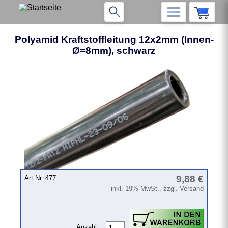
Polyamid Kraftstoffleitung 12x2mm (Innen-
Ø=8mm), schwarz
❮
❯
9,88 €
Art.Nr. 477
inkl. 19% MwSt., zzgl. Versand
Anzahl: